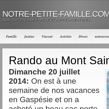
NOTRE-PETITE-FAMILLE.CO
NOS HISTOIRES DE FAMILLE ET AUTRES AVENTURES.
Famille
Justine
Vincent
Activités
Divers
notreaven
Rando au Mont Saint
Dimanche 20 juillet
2014:
On est à une
semaine de nos vacances
en Gaspésie et on a
acheté un beau sac porte-