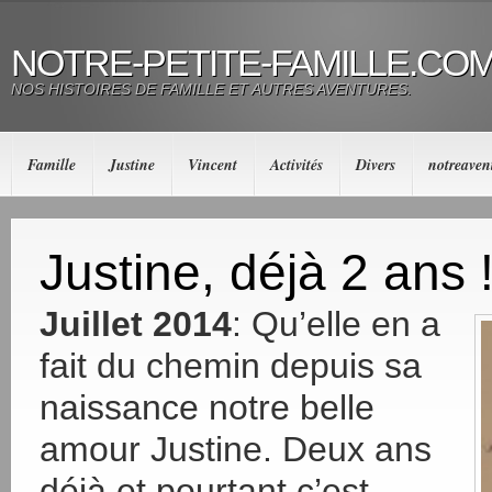
NOTRE-PETITE-FAMILLE.CO
NOS HISTOIRES DE FAMILLE ET AUTRES AVENTURES.
Famille
Justine
Vincent
Activités
Divers
notreaven
Justine, déjà 2 ans 
Juillet 2014
: Qu’elle en a
fait du chemin depuis sa
naissance notre belle
amour Justine. Deux ans
déjà et pourtant c’est