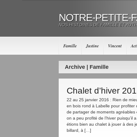
NOTRE-PETITE-
NOS HISTOIRES DE FAMILLE ET AUT
Famille
Justine
Vincent
Act
Archive | Famille
Chalet d’hiver 20
22 au 25 janvier 2016 : Rien de mie
en bois rond à Labelle pour profiter d
de partager de moments agréables e
on a peu profité de l’hiver puisqu’il a
étions bien au chalet à jouer à des j
billard, à […]