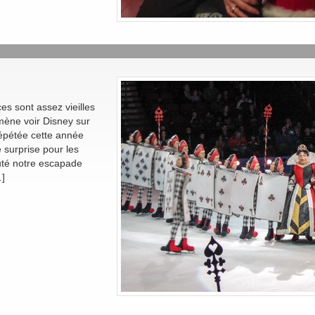
s sont assez vieilles
amène voir Disney sur
 répétée cette année
e surprise pour les
buté notre escapade
…]