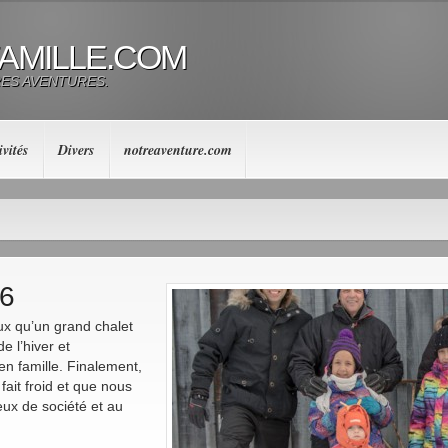
FAMILLE.COM
RES AVENTURES.
ivités
Divers
notreaventure.com
16
ux qu’un grand chalet
e l’hiver et
n famille. Finalement,
 fait froid et que nous
eux de société et au