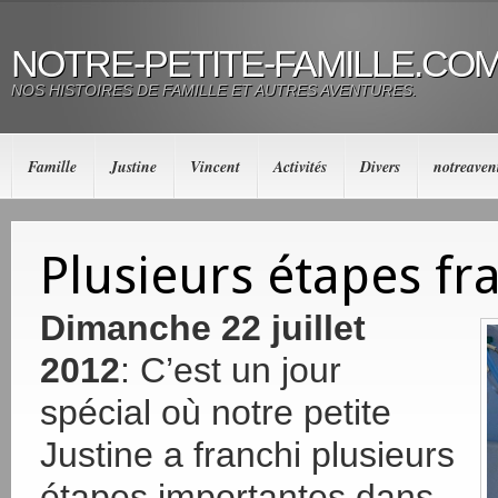
NOTRE-PETITE-FAMILLE.CO
NOS HISTOIRES DE FAMILLE ET AUTRES AVENTURES.
Famille
Justine
Vincent
Activités
Divers
notreaven
Plusieurs étapes fra
Dimanche 22 juillet
2012
: C’est un jour
spécial où notre petite
Justine a franchi plusieurs
étapes importantes dans