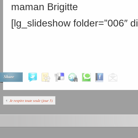
maman Brigitte
[lg_slideshow folder=”006″ di
Share
Je respire toute seule (jour 5)