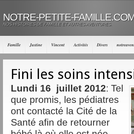
NOTRE-PETITE-FAMILLE.CO
NOS HISTOIRES DE FAMILLE ET AUTRES AVENTURES.
Famille
Justine
Vincent
Activités
Divers
notreaven
Fini les soins intens
Lundi 16 juillet 2012
: Tel
que promis, les pédiatres
ont contacté la Cité de la
Santé afin de retourner
bébé là où elle est née