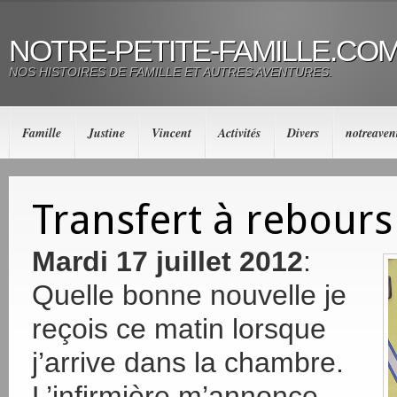
NOTRE-PETITE-FAMILLE.CO
NOS HISTOIRES DE FAMILLE ET AUTRES AVENTURES.
Famille
Justine
Vincent
Activités
Divers
notreaven
Transfert à rebours 
Mardi 17 juillet 2012
:
Quelle bonne nouvelle je
reçois ce matin lorsque
j’arrive dans la chambre.
L’infirmière m’annonce