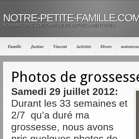
NOTRE-PETITE-FAMILLE.CO
NOS HISTOIRES DE FAMILLE ET AUTRES AVENTURES.
Famille
Justine
Vincent
Activités
Divers
notreaven
Photos de grossess
Samedi 29 juillet 2012:
Durant les 33 semaines et
2/7 qu’a duré ma
grossesse, nous avons
pris quelques photos de